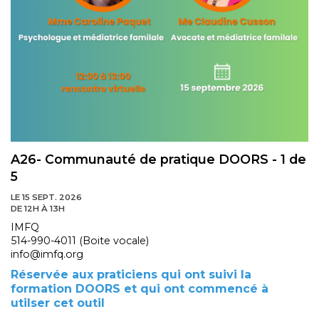
A26- Communauté de pratique DOORS - 1 de
5
LE 15 SEPT. 2026
DE 12H À 13H
IMFQ
514-990-4011 (Boite vocale)
info@imfq.org
Réservée aux praticiens qui ont suivi la
formation DOORS et qui ont commencé à
utilser cet outil