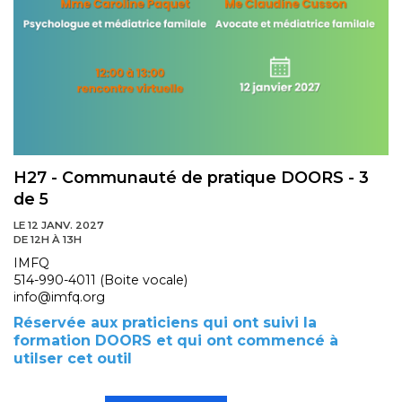
H27 - Communauté de pratique DOORS - 3
de 5
LE 12 JANV. 2027
DE 12H À 13H
IMFQ
514-990-4011 (Boite vocale)
info@imfq.org
Réservée aux praticiens qui ont suivi la
formation DOORS et qui ont commencé à
utilser cet outil