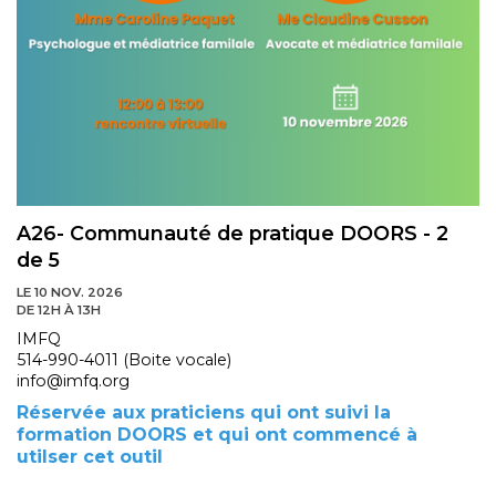
A26- Communauté de pratique DOORS - 2
de 5
LE 10 NOV. 2026
DE 12H À 13H
IMFQ
514-990-4011 (Boite vocale)
info@imfq.org
Réservée aux praticiens qui ont suivi la
formation DOORS et qui ont commencé à
utilser cet outil