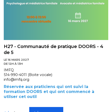
H27 - Communauté de pratique DOORS - 4
de 5
LE 16 MARS 2027
DE 12H À 13H
IMFQ
514-990-4011 (Boite vocale)
info@imfq.org
Réservée aux praticiens qui ont suivi la
formation DOORS et qui ont commencé à
utilser cet outil