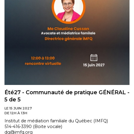
Été27 - Communauté de pratique GÉNÉRAL -
5 de 5
LE 15 JUIN 2027
DE 12H À 13H
Institut de médiation familiale du Québec (IMFQ)
514-416-3390 (Boite vocale)
dg@imfq.org